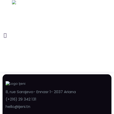
8, rue Sarajevo- Ennasr 1- 2037 Ariana
(+216) 29 342 131
hello@ijeni.tn