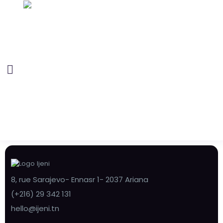
8, rue Sarajevo- Ennasr 1- 2037 Ariana
(+216) 29 342 131
hello@ijeni.tn