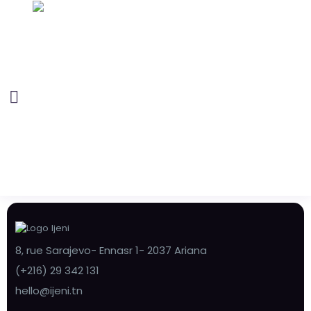
8, rue Sarajevo- Ennasr 1- 2037 Ariana
(+216) 29 342 131
hello@ijeni.tn