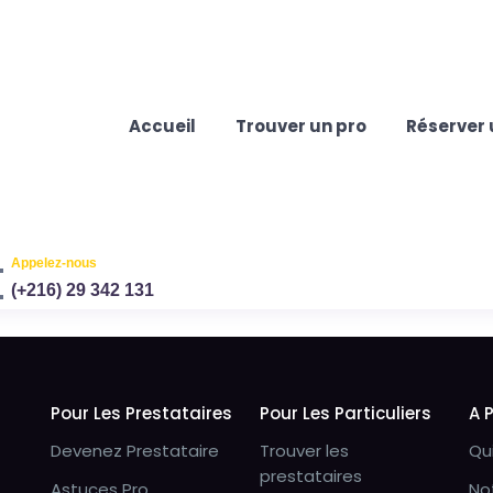
Accueil
Trouver un pro
Réserver 
Appelez-nous
(+216) 29 342 131
Pour Les Prestataires
Pour Les Particuliers
A 
Devenez Prestataire
Trouver les
Qu
prestataires
Astuces Pro
No