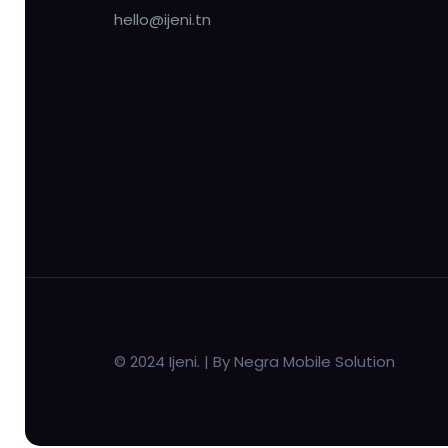
hello@ijeni.tn
© 2024 Ijeni. | By Negra Mobile Solution