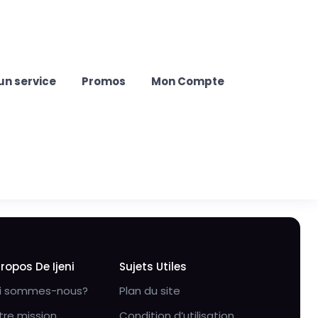
un service
Promos
Mon Compte
Propos De Ijeni
Sujets Utiles
i sommes-nous?
Plan du site
tre mission
Condition d’utilisation