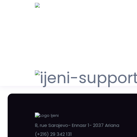
8, rue Sarajevo- Ennasr 1- 2037 Ariana
(+216) 29 342 131