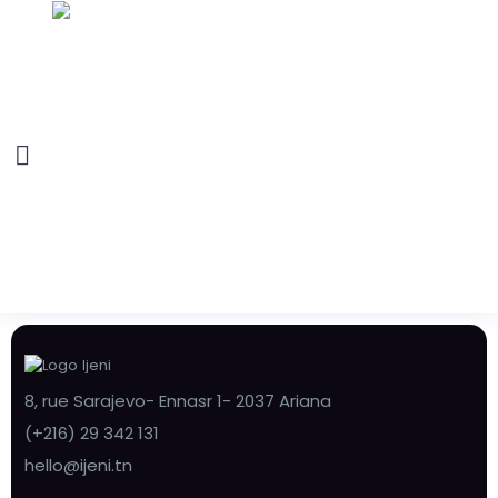
8, rue Sarajevo- Ennasr 1- 2037 Ariana
(+216) 29 342 131
hello@ijeni.tn