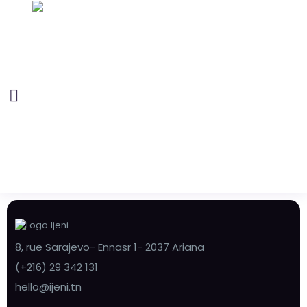
8, rue Sarajevo- Ennasr 1- 2037 Ariana
(+216) 29 342 131
hello@ijeni.tn