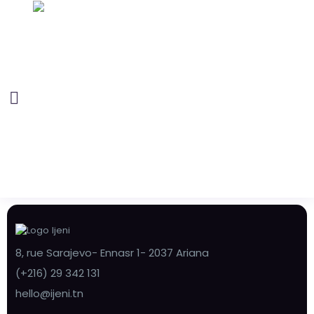
8, rue Sarajevo- Ennasr 1- 2037 Ariana
(+216) 29 342 131
hello@ijeni.tn