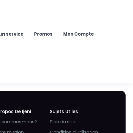
un service
Promos
Mon Compte
Propos De Ijeni
Sujets Utiles
i sommes-nous?
Plan du site
tre mission
Condition d’utilisation