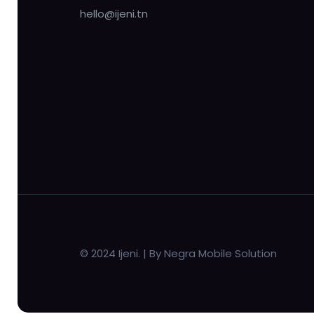
hello@ijeni.tn
© 2024 Ijeni. | By Negra Mobile Solution