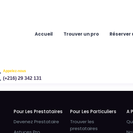
Accueil
Trouver un pro
Réserver 
Appelez-nous
(+216) 29 342 131
Pour Les Prestataires
Pour Les Particuliers
A 
Devenez Prestataire
Trouver les
Qu
prestataires
Astuces Pro
No