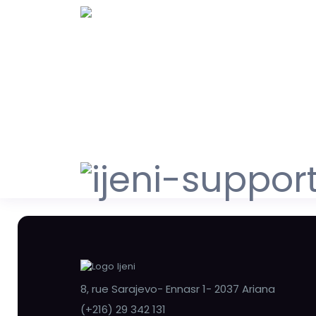
8, rue Sarajevo- Ennasr 1- 2037 Ariana
(+216) 29 342 131