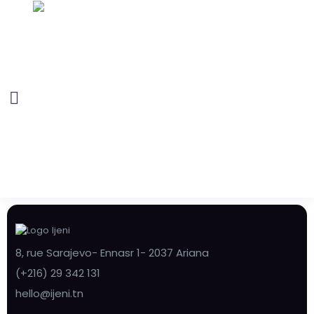
8, rue Sarajevo- Ennasr 1- 2037 Ariana
(+216) 29 342 131
hello@ijeni.tn