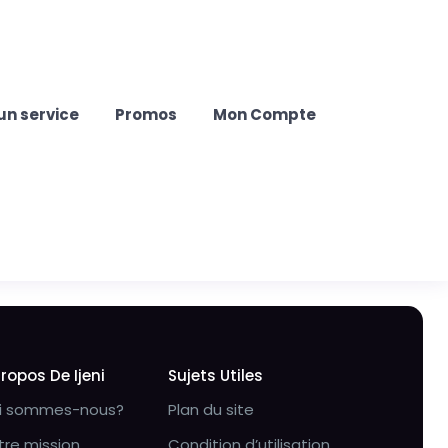
un service
Promos
Mon Compte
Propos De Ijeni
Sujets Utiles
i sommes-nous?
Plan du site
tre mission
Condition d’utilisation