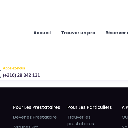
Accueil
Trouver un pro
Réserver 
Appelez-nous
(+216) 29 342 131
Pour Les Prestataires
Pour Les Particuliers
A 
Devenez Prestataire
Trouver les
Qu
prestataires
Astuces Pro
No