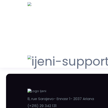
8, rue Sarajevo- Ennasr 1- 2037 Ariana
(+216) 29 342 131