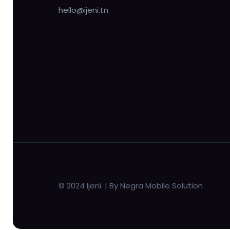
hello@ijeni.tn
© 2024 Ijeni. | By Negra Mobile Solution