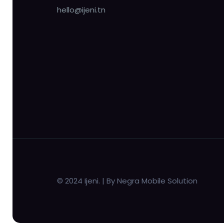
hello@ijeni.tn
© 2024 Ijeni. | By Negra Mobile Solution