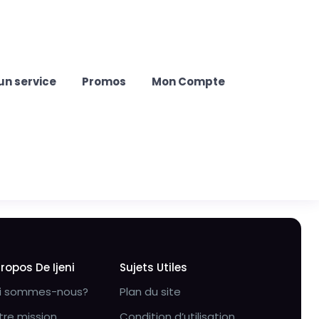
un service
Promos
Mon Compte
Propos De Ijeni
Sujets Utiles
i sommes-nous?
Plan du site
tre mission
Condition d’utilisation