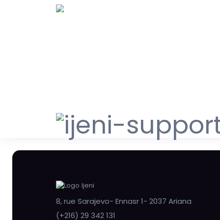
8, rue Sarajevo- Ennasr 1- 2037 Ariana
(+216) 29 342 131