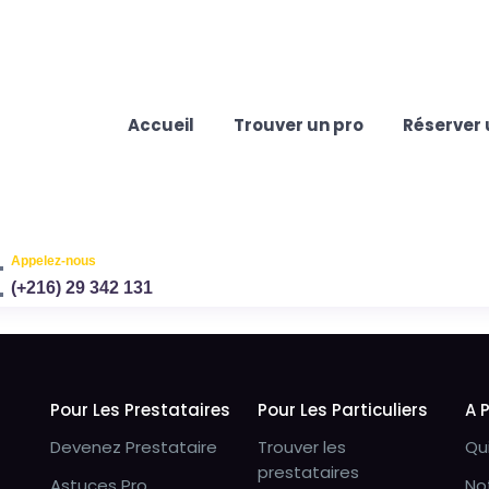
Accueil
Trouver un pro
Réserver 
Appelez-nous
(+216) 29 342 131
Pour Les Prestataires
Pour Les Particuliers
A 
Devenez Prestataire
Trouver les
Qu
prestataires
Astuces Pro
No