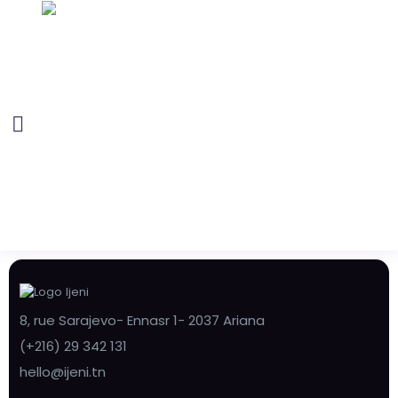
8, rue Sarajevo- Ennasr 1- 2037 Ariana
(+216) 29 342 131
hello@ijeni.tn