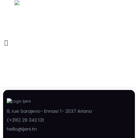
8, rue Sarajevo- Ennasr 1- 2037 Ariana
(+216) 29 342 131
hello@ijeni.tn