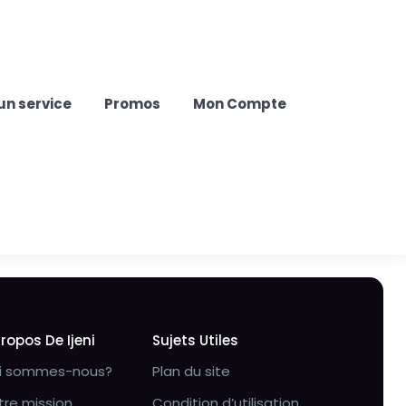
un service
Promos
Mon Compte
Propos De Ijeni
Sujets Utiles
i sommes-nous?
Plan du site
tre mission
Condition d’utilisation