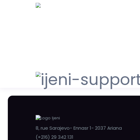
8, rue Sarajevo- Ennasr 1- 2037 Ariana
(+216) 29 342 131