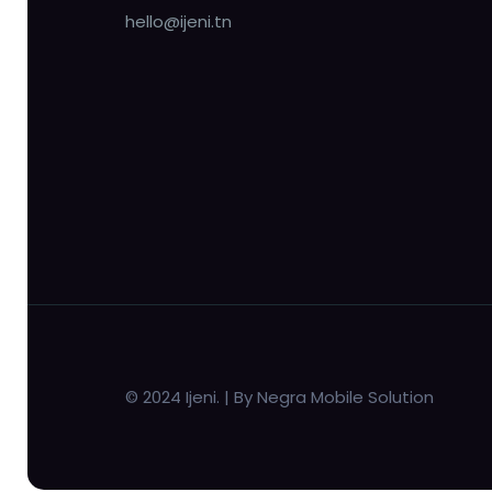
hello@ijeni.tn
© 2024 Ijeni. | By Negra Mobile Solution