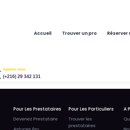
Accueil
Trouver un pro
Réserver 
Appelez-nous
(+216) 29 342 131
Pour Les Prestataires
Pour Les Particuliers
A 
Devenez Prestataire
Trouver les
Qu
prestataires
Astuces Pro
No