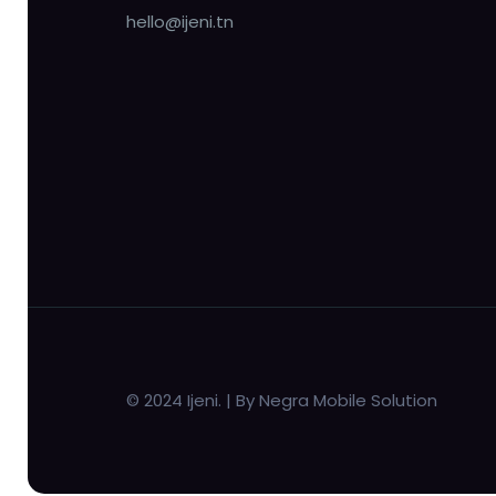
hello@ijeni.tn
© 2024 Ijeni. | By Negra Mobile Solution