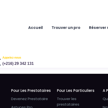
Accueil
Trouver un pro
Réserver 
Appelez-nous
(+216) 29 342 131
Pour Les Prestataires
Pour Les Particuliers
A 
Devenez Prestataire
Trouver les
Qu
prestataires
Astuces Pro
No