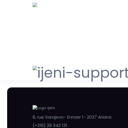
8, rue Sarajevo- Ennasr 1- 2037 Ariana
(+216) 29 342 131