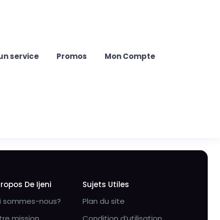
un service
Promos
Mon Compte
Propos De Ijeni
Sujets Utiles
i sommes-nous?
Plan du site
tre mission
Condition d’utilisation