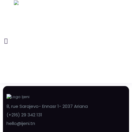
8, rue Sarajevo- Ennasr 1- 2037 Ariana
(+216) 29 342 131
hello@ijeni.tn