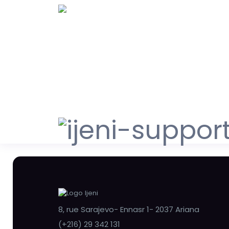
8, rue Sarajevo- Ennasr 1- 2037 Ariana
(+216) 29 342 131