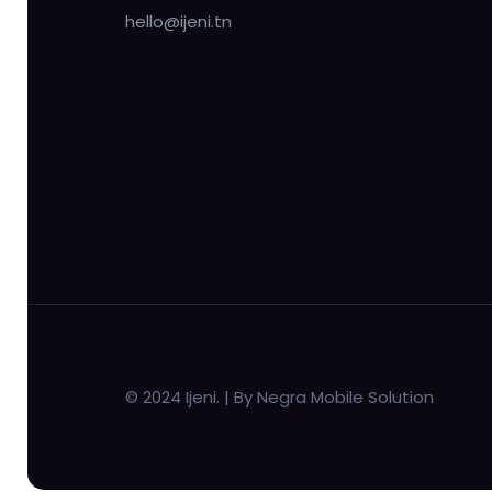
hello@ijeni.tn
© 2024 Ijeni. | By Negra Mobile Solution