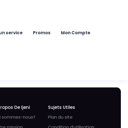
un service
Promos
Mon Compte
Propos De Ijeni
Sujets Utiles
i sommes-nous?
Plan du site
tre mission
Condition d’utilisation