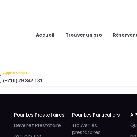
Accueil
Trouver un pro
Réserver 
Appelez-nous
(+216) 29 342 131
Pour Les Prestataires
Pour Les Particuliers
A 
Devenez Prestataire
Trouver les
Qu
prestataires
Astuces Pro
No