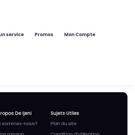
un service
Promos
Mon Compte
Propos De Ijeni
Sujets Utiles
i sommes-nous?
Plan du site
tre mission
Condition d’utilisation