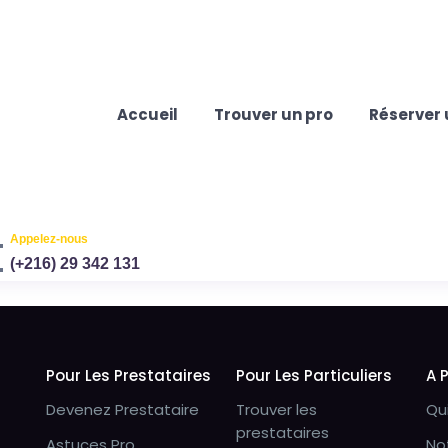
Accueil
Trouver un pro
Réserver 
Appelez-nous
(+216) 29 342 131
Pour Les Prestataires
Pour Les Particuliers
A 
Devenez Prestataire
Trouver les
Qu
prestataires
Astuces Pro
No