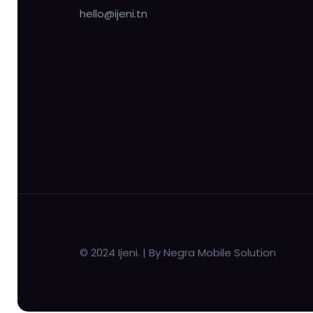
hello@ijeni.tn
© 2024 Ijeni. | By Negra Mobile Solution