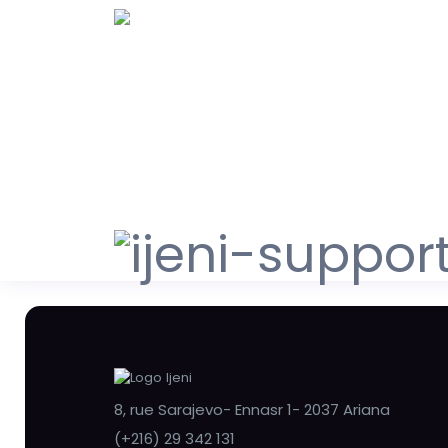
8, rue Sarajevo- Ennasr 1- 2037 Ariana
(+216) 29 342 131