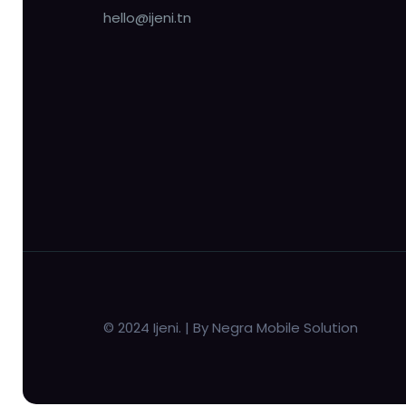
hello@ijeni.tn
© 2024 Ijeni. | By Negra Mobile Solution