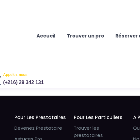
Accueil
Trouver un pro
Réserver 
Appelez-nous
(+216) 29 342 131
Pour Les Prestataires
Pour Les Particuliers
A 
Devenez Prestataire
Trouver les
Qu
prestataires
Astuces Pro
No