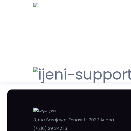
8, rue Sarajevo- Ennasr 1- 2037 Ariana
(+216) 29 342 131