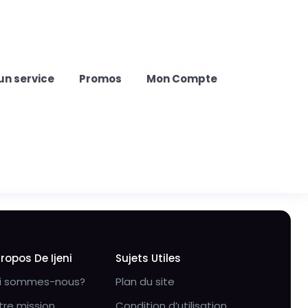
un service
Promos
Mon Compte
Propos De Ijeni
Sujets Utiles
i sommes-nous?
Plan du site
tre mission
Condition d’utilisation