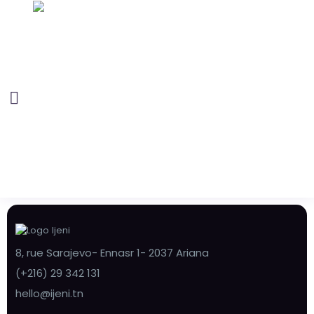
8, rue Sarajevo- Ennasr 1- 2037 Ariana
(+216) 29 342 131
hello@ijeni.tn