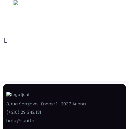
8, rue Sarajevo- Ennasr 1- 2037 Ariana
(+216) 29 342 131
hello@ijeni.tn