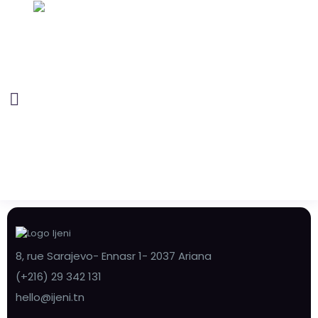
8, rue Sarajevo- Ennasr 1- 2037 Ariana
(+216) 29 342 131
hello@ijeni.tn