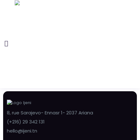
8, rue Sarajevo- Ennasr 1- 2037 Ariana
(+216) 29 342 131
hello@ijeni.tn