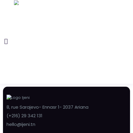
8, rue Sarajevo- Ennasr 1- 2037 Ariana
(+216) 29 342 131
hello@ijeni.tn