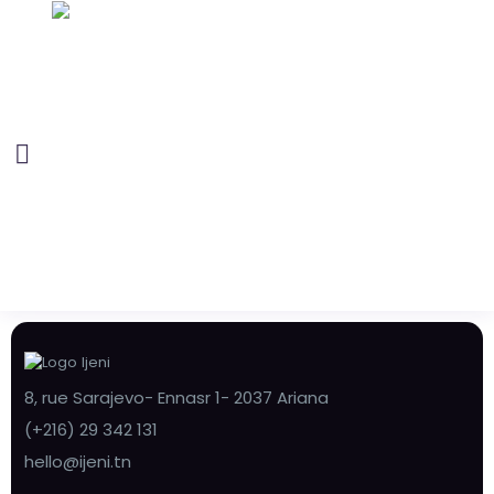
8, rue Sarajevo- Ennasr 1- 2037 Ariana
(+216) 29 342 131
hello@ijeni.tn