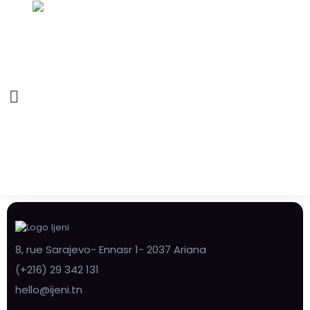
8, rue Sarajevo- Ennasr 1- 2037 Ariana
(+216) 29 342 131
hello@ijeni.tn