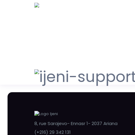
8, rue Sarajevo- Ennasr 1- 2037 Ariana
(+216) 29 342 131