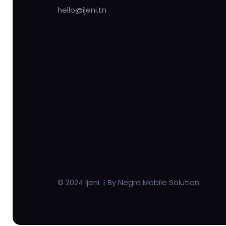
hello@ijeni.tn
© 2024 Ijeni. | By Negra Mobile Solution