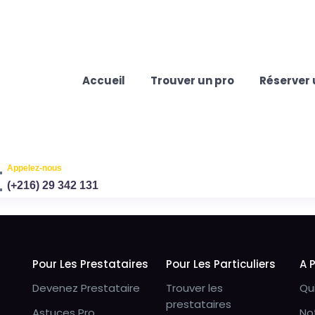
Accueil
Trouver un pro
Réserver 
Appelez-nous
(+216) 29 342 131
Pour Les Prestataires
Pour Les Particuliers
A 
Devenez Prestataire
Trouver les
Qu
prestataires
Astuces Pro
No