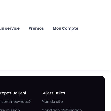
un service
Promos
Mon Compte
Propos De Ijeni
Sujets Utiles
i sommes-nous?
Plan du site
tre mission
Condition d’utilisation