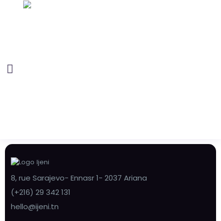
8, rue Sarajevo- Ennasr 1- 2037 Ariana
(+216) 29 342 131
hello@ijeni.tn