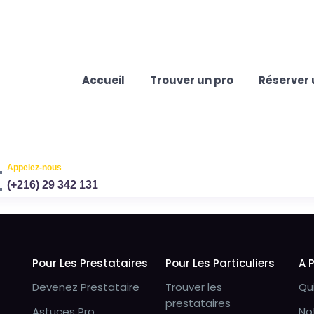
Accueil
Trouver un pro
Réserver 
Appelez-nous
(+216) 29 342 131
Pour Les Prestataires
Pour Les Particuliers
A 
Devenez Prestataire
Trouver les
Qu
prestataires
Astuces Pro
No