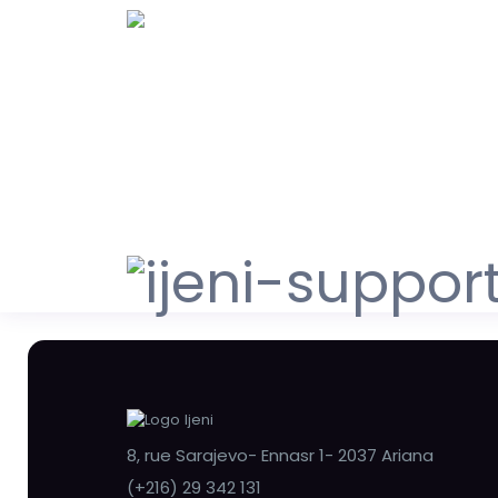
8, rue Sarajevo- Ennasr 1- 2037 Ariana
(+216) 29 342 131