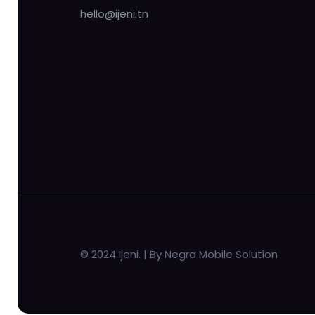
hello@ijeni.tn
© 2024 Ijeni. | By Negra Mobile Solution