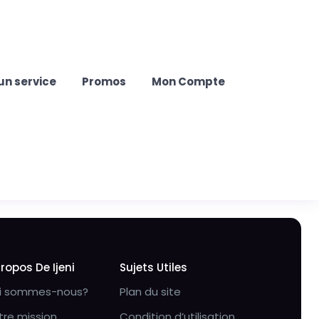
un service
Promos
Mon Compte
Propos De Ijeni
Sujets Utiles
i sommes-nous?
Plan du site
tre mission
Condition d’utilisation