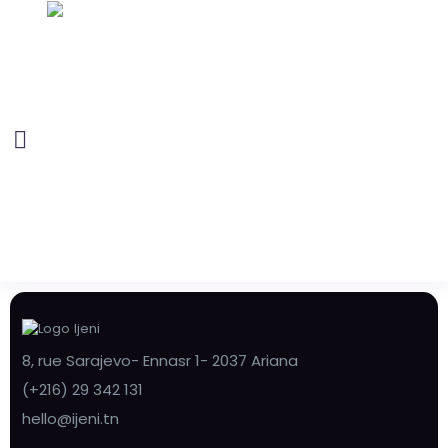
8, rue Sarajevo- Ennasr 1- 2037 Ariana
(+216) 29 342 131
hello@ijeni.tn