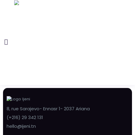
8, rue Sarajevo- Ennasr 1- 2037 Ariana
(+216) 29 342 131
hello@ijeni.tn