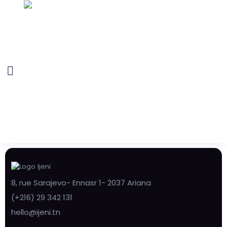
8, rue Sarajevo- Ennasr 1- 2037 Ariana
(+216) 29 342 131
hello@ijeni.tn