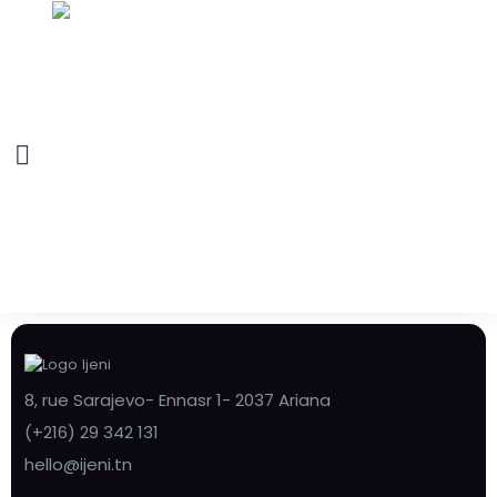
8, rue Sarajevo- Ennasr 1- 2037 Ariana
(+216) 29 342 131
hello@ijeni.tn