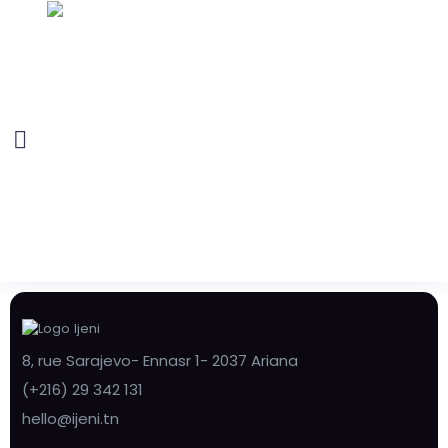
8, rue Sarajevo- Ennasr 1- 2037 Ariana
(+216) 29 342 131
hello@ijeni.tn