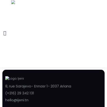
8, rue Sarajevo- Ennasr 1- 2037 Ariana
(+216) 29 342 131
hello@ijeni.tn