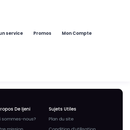
un service
Promos
Mon Compte
Propos De Ijeni
Sujets Utiles
i sommes-nous?
Plan du site
tre mission
Condition d’utilisation