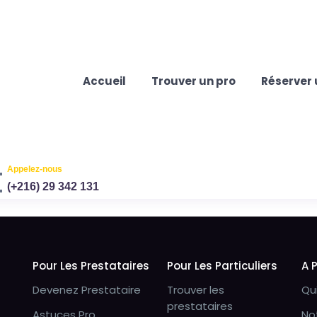
Accueil
Trouver un pro
Réserver 
Appelez-nous
(+216) 29 342 131
Pour Les Prestataires
Pour Les Particuliers
A 
Devenez Prestataire
Trouver les
Qu
prestataires
Astuces Pro
No