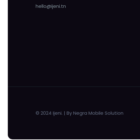
hello@ijeni.tn
© 2024 Ijeni. | By Negra Mobile Solution