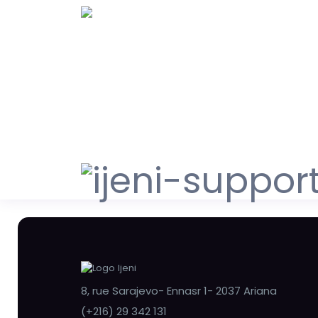
8, rue Sarajevo- Ennasr 1- 2037 Ariana
(+216) 29 342 131