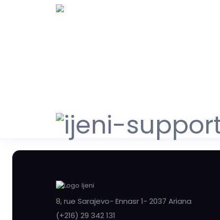
8, rue Sarajevo- Ennasr 1- 2037 Ariana
(+216) 29 342 131