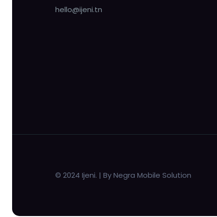
hello@ijeni.tn
© 2024 Ijeni. | By Negra Mobile Solution