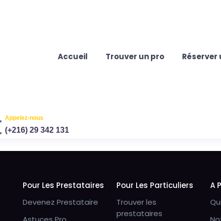
Accueil
Trouver un pro
Réserver 
Appelez-nous
(+216) 29 342 131
Pour Les Prestataires
Pour Les Particuliers
A 
Devenez Prestataire
Trouver les
Qu
prestataires
Astuces Pro
No