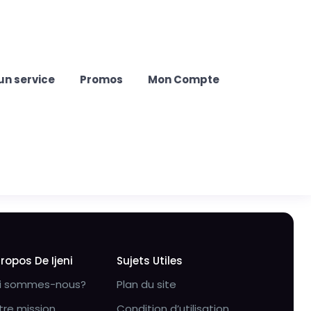
un service
Promos
Mon Compte
Propos De Ijeni
Sujets Utiles
i sommes-nous?
Plan du site
tre mission
Condition d’utilisation