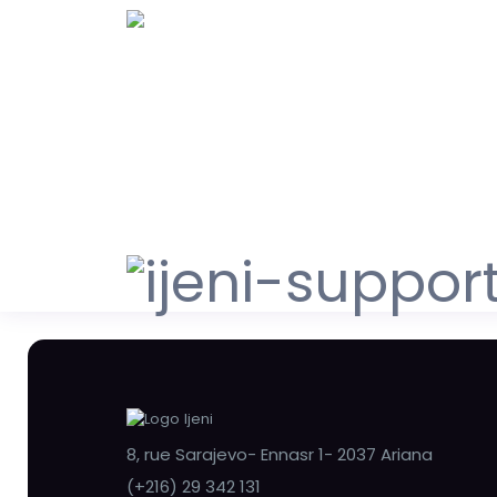
8, rue Sarajevo- Ennasr 1- 2037 Ariana
(+216) 29 342 131