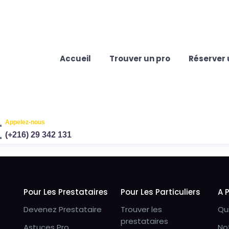
Accueil
Trouver un pro
Réserver 
Appelez-nous
(+216) 29 342 131
Pour Les Prestataires
Pour Les Particuliers
A 
Devenez Prestataire
Trouver les
Qu
prestataires
Astuces Pro
No