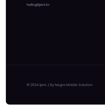
hello@ijeni.tn
© 2024 Ijeni. | By Negra Mobile Solution