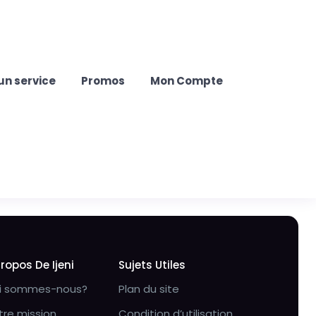
un service
Promos
Mon Compte
Propos De Ijeni
Sujets Utiles
i sommes-nous?
Plan du site
tre mission
Condition d’utilisation