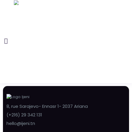
8, rue Sarajevo- Ennasr 1- 2037 Ariana
(+216) 29 342 131
hello@ijeni.tn