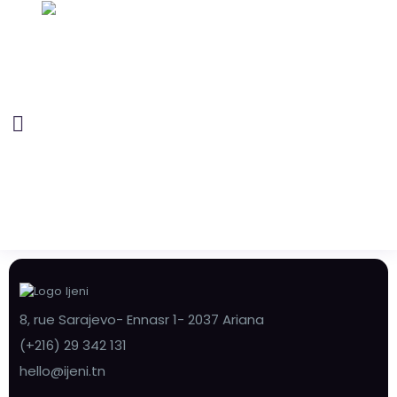
8, rue Sarajevo- Ennasr 1- 2037 Ariana
(+216) 29 342 131
hello@ijeni.tn