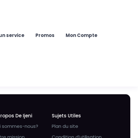
un service
Promos
Mon Compte
Propos De Ijeni
Sujets Utiles
i sommes-nous?
Plan du site
tre mission
Condition d’utilisation