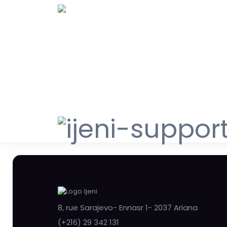
8, rue Sarajevo- Ennasr 1- 2037 Ariana
(+216) 29 342 131