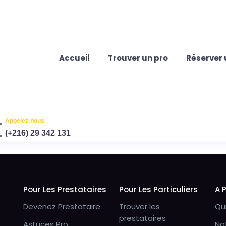
Accueil
Trouver un pro
Réserver 
Appelez-nous
(+216) 29 342 131
Pour Les Prestataires
Pour Les Particuliers
A 
Devenez Prestataire
Trouver les
Qu
prestataires
Astuces Pro
No