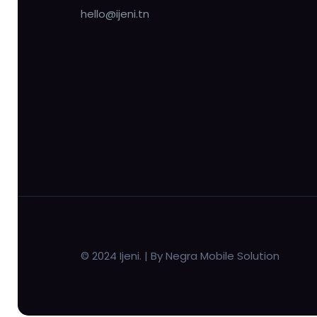
hello@ijeni.tn
© 2024 Ijeni. | By Negra Mobile Solution