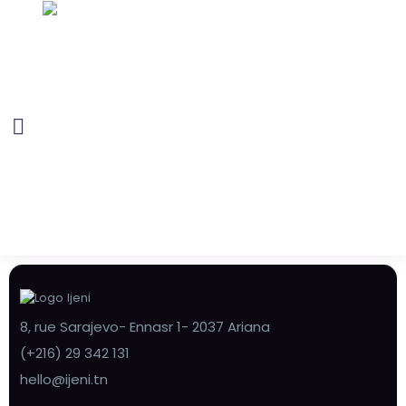
8, rue Sarajevo- Ennasr 1- 2037 Ariana
(+216) 29 342 131
hello@ijeni.tn