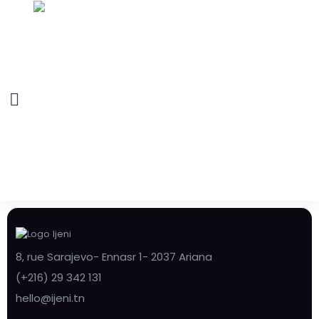
8, rue Sarajevo- Ennasr 1- 2037 Ariana
(+216) 29 342 131
hello@ijeni.tn