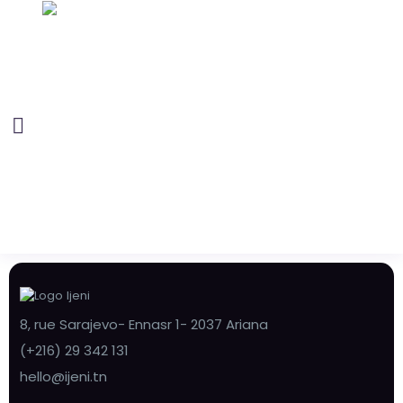
8, rue Sarajevo- Ennasr 1- 2037 Ariana
(+216) 29 342 131
hello@ijeni.tn