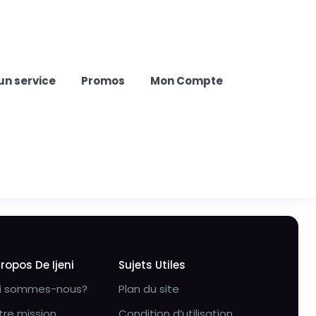
un service
Promos
Mon Compte
Propos De Ijeni
Sujets Utiles
i sommes-nous?
Plan du site
tre mission
Condition d’utilisation