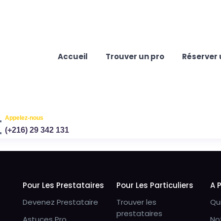
Accueil
Trouver un pro
Réserver 
Appelez-nous
(+216) 29 342 131
Pour Les Prestataires
Pour Les Particuliers
A 
Devenez Prestataire
Trouver les
Qu
prestataires
Astuces Pro
No