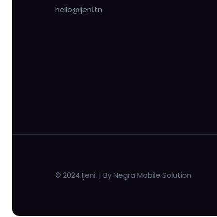
hello@ijeni.tn
© 2024 Ijeni. | By Negra Mobile Solution