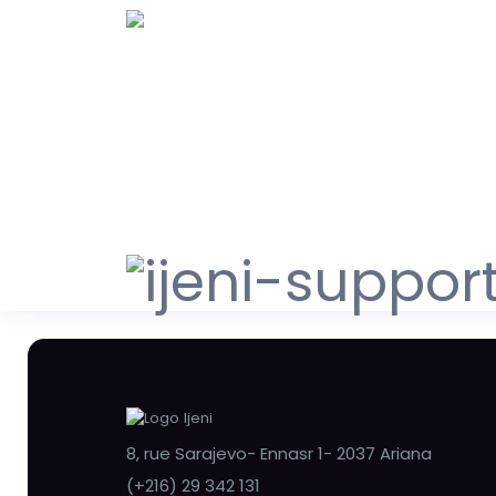
8, rue Sarajevo- Ennasr 1- 2037 Ariana
(+216) 29 342 131