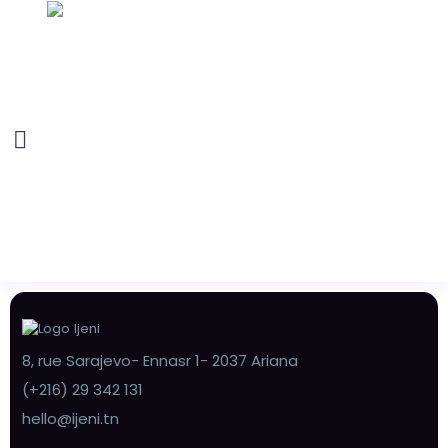
8, rue Sarajevo- Ennasr 1- 2037 Ariana
(+216) 29 342 131
hello@ijeni.tn