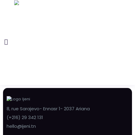
8, rue Sarajevo- Ennasr 1- 2037 Ariana
(+216) 29 342 131
hello@ijeni.tn