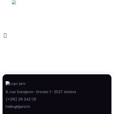
8, rue Sarajevo- Ennasr 1- 2037 Ariana
(+216) 29 342 131
hello@ijeni.tn