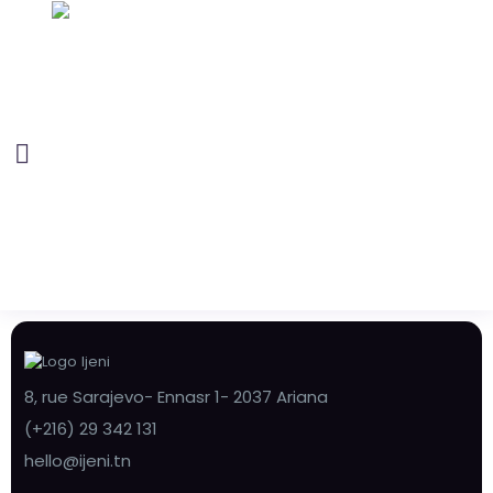
8, rue Sarajevo- Ennasr 1- 2037 Ariana
(+216) 29 342 131
hello@ijeni.tn