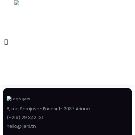
8, rue Sarajevo- Ennasr 1- 2037 Ariana
(+216) 29 342 131
hello@ijeni.tn